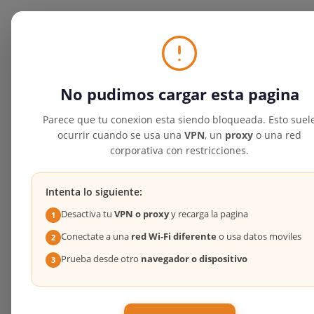
No pudimos cargar esta pagina
Parece que tu conexion esta siendo bloqueada. Esto suel
ocurrir cuando se usa una
VPN
, un
proxy
o una red
corporativa con restricciones.
Intenta lo siguiente:
Desactiva tu
VPN o proxy
y recarga la pagina
1
Conectate a una
red Wi-Fi diferente
o usa datos moviles
2
Prueba desde otro
navegador o dispositivo
3